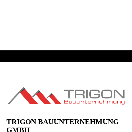
26.10.01-Wohnhaus Solitär2 Bremen_030
TRIGON BAUUNTER­NEHMUNG
GMBH