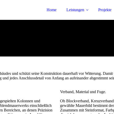
Home
Leistungen
Projekte
ebäudes und schützt seine Konstruktion dauerhaft vor Witterung. Da
 und jedes Anschlussdetail von Anfang an aufeinander abgestimmt sei
Verband, Material und Fuge.
ngespielten Kolonnen und
Ob Blockverband, Kreuzverband,
blendmauerwerks einschließlich
gewählte Mauerbild bestimmt de
n Bereichen, an denen Präzision
Zusammen mit Steinformat, Farbg