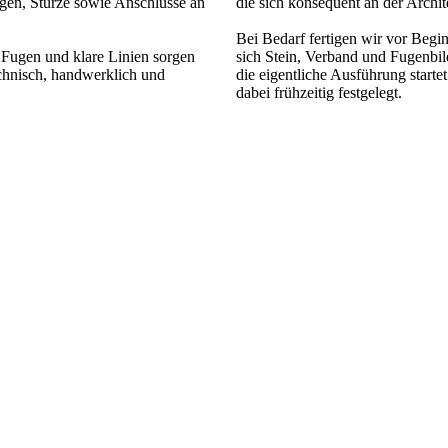
gen, Stürze sowie Anschlüsse an
die sich konsequent an der Archit
Bei Bedarf fertigen wir vor Begi
 Fugen und klare Linien sorgen
sich Stein, Verband und Fugenbil
echnisch, handwerklich und
die eigentliche Ausführung star
dabei frühzeitig festgelegt.