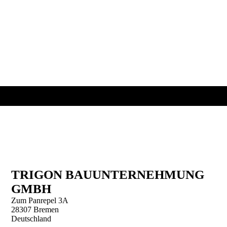
20260528_105533140_iOS
26.10.02-Ditmar Koel Straße-Cuxhaven_061
26.10.01-Wohnhaus Solitär2 Bremen_030
TRIGON BAUUNTER­NEHMUNG
GMBH
Zum Panrepel 3A
28307 Bremen
Deutschland